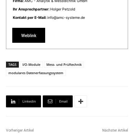
Firma:
AMC - Analytik & Messtechnik GmbH
Ihr Ansprechpartner:
Holger Petzold
Kontakt per E-Mail:
info@amc-systeme.de
Weblink
TAGS
I/O-Module
Mess- und Prüftechnik
modulares Datenerfassungssystem
Linkedin
Email
Vorheriger Artikel
Nächster Artikel