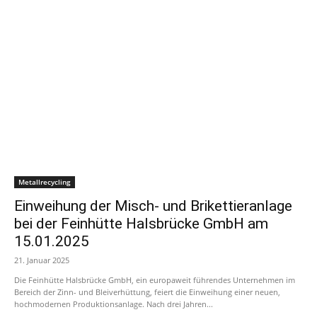
Metallrecycling
Einweihung der Misch- und Brikettieranlage
bei der Feinhütte Halsbrücke GmbH am
15.01.2025
21. Januar 2025
Die Feinhütte Halsbrücke GmbH, ein europaweit führendes Unternehmen im
Bereich der Zinn- und Bleiverhüttung, feiert die Einweihung einer neuen,
hochmodernen Produktionsanlage. Nach drei Jahren...