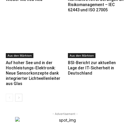
Risikomanagement – IEC
62443 und ISO 27005
Aus den Märkten
Aus den Märkten
Auf hoher See und in der
BSI-Bericht zur aktuellen
Hochleistungs-Elektronik:
Lage der IT-Sicherheit in
Neue Sensorkonzepte dank
Deutschland
integrierter Lichtwellenleiter
aus Glas
- Advertisement -