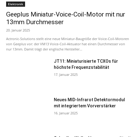
Elektronik
Geeplus Miniatur-Voice-Coil-Motor mit nur
13mm Durchmesser
20. Januar 2025
Actronic-Solutions stellt eine neue Miniatur-Baugröße der Voice-Coil-Motoren
von Geeplus vor: der VM13 Voice-Coil-Aktuator hat einen Durchmesser von
nur 13mm. Damit trägt der englische Hersteller...
JT11: Miniaturisierte TCXOs für
höchste Frequenzstabilität
17. Januar 2025
Neues MID-Infrarot Detektormodul
mit integriertem Vorverstärker
16. Januar 2025