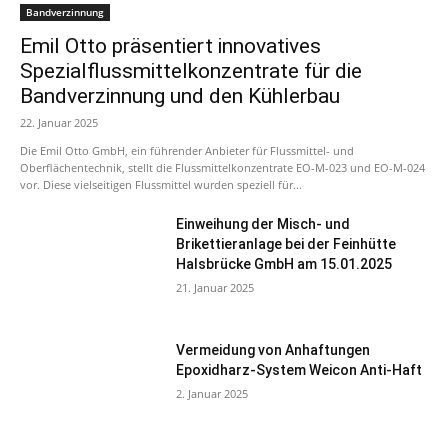
Bandverzinnung
Emil Otto präsentiert innovatives
Spezialflussmittelkonzentrate für die
Bandverzinnung und den Kühlerbau
22. Januar 2025
Die Emil Otto GmbH, ein führender Anbieter für Flussmittel- und
Oberflächentechnik, stellt die Flussmittelkonzentrate EO-M-023 und EO-M-024
vor. Diese vielseitigen Flussmittel wurden speziell für...
Einweihung der Misch- und
Brikettieranlage bei der Feinhütte
Halsbrücke GmbH am 15.01.2025
21. Januar 2025
Vermeidung von Anhaftungen
Epoxidharz-System Weicon Anti-Haft
2. Januar 2025