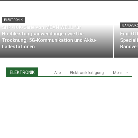
ELEKTRONIK
BANDVER
SHP-10K-Serie von MEAN WELL für
Hochleistungsanwendungen wie UV-
Emil Ot
Trocknung, 5G-Kommunikation und Akku-
Spezial
Ladestationen
Bandver
ELEKTRONIK
Alle
Elektronikfertigung
Mehr