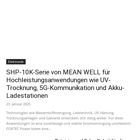
Elektronik
SHP-10K-Serie von MEAN WELL für
Hochleistungsanwendungen wie UV-
Trocknung, 5G-Kommunikation und Akku-
Ladestationen
23. Januar 2025
Technologien wie Wasserstofferzeugung, Ladetechnik, UV-Härtung,
Trocknungsanlagen und Galvanik entwickeln sich stetig weiter. Für diese
Anwendungen ist eine zuverlässige und stabile Stromversorgung unerlässlich.
FORTEC Power bietet eine...