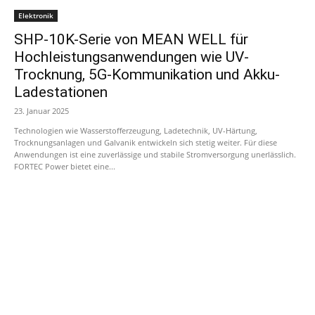
Elektronik
SHP-10K-Serie von MEAN WELL für
Hochleistungsanwendungen wie UV-
Trocknung, 5G-Kommunikation und Akku-
Ladestationen
23. Januar 2025
Technologien wie Wasserstofferzeugung, Ladetechnik, UV-Härtung,
Trocknungsanlagen und Galvanik entwickeln sich stetig weiter. Für diese
Anwendungen ist eine zuverlässige und stabile Stromversorgung unerlässlich.
FORTEC Power bietet eine...