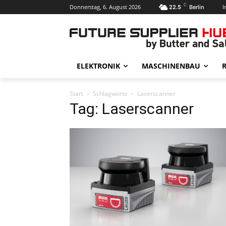
C
Donnerstag, 6. August 2026
I
22.5
Berlin
ELEKTRONIK
MASCHINENBAU
R
Start
Schlagworte
Laserscanner
Tag: Laserscanner