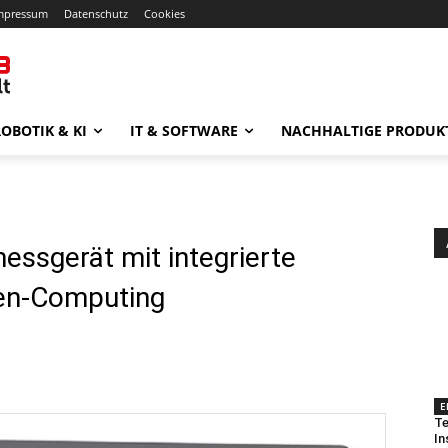
mpressum
Datenschutz
Cookies
OBOTIK & KI
IT & SOFTWARE
NACHHALTIGE PRODUK
ssgerät mit integrierte
ten-Computing
E
Te
In