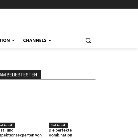
TION
CHANNELS
AM BELIEBTESTEN
lektronik
Elektronik
st- und
Die perfekte
spektionsexperten von
Kombination