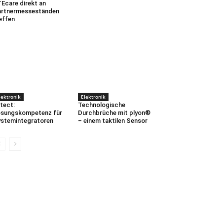
Ecare direkt an
artnermesseständen
effen
lektronik
Elektronik
tect:
Technologische
sungskompetenz für
Durchbrüche mit plyon®
stemintegratoren
– einem taktilen Sensor