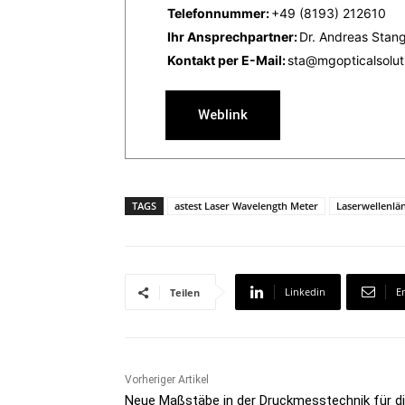
Telefonnummer:
+49 (8193) 212610
Ihr Ansprechpartner:
Dr. Andreas Stan
Kontakt per E-Mail:
sta@mgopticalsolut
Weblink
TAGS
astest Laser Wavelength Meter
Laserwellenlä
Linkedin
E
Teilen
Vorheriger Artikel
Neue Maßstäbe in der Druckmesstechnik für d