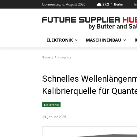
C
Donnerstag, 6. August 2026
I
27.2
Berlin
ELEKTRONIK
MASCHINENBAU
R
Start
Elektronik
Schnelles Wellenlängenme
Kalibrierquelle für Quan
Elektronik
13. Januar 2025