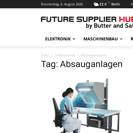
C
Donnerstag, 6. August 2026
I
22.5
Berlin
ELEKTRONIK
MASCHINENBAU
R
Start
Schlagworte
Absauganlagen
Tag: Absauganlagen