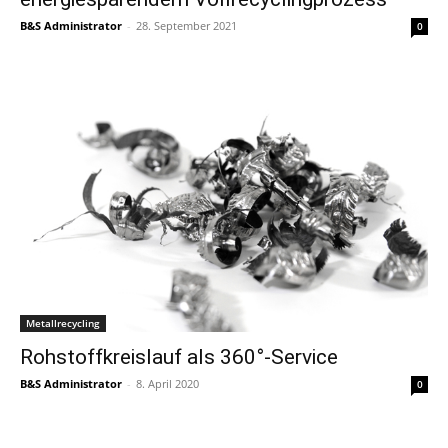
B&S Administrator
-
28. September 2021
0
Metallrecycling
Rohstoffkreislauf als 360°-Service
B&S Administrator
-
8. April 2020
0