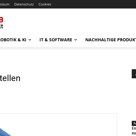
essum
Datenschutz
Cookies
OBOTIK & KI
IT & SOFTWARE
NACHHALTIGE PRODUK
tellen
F
En
in