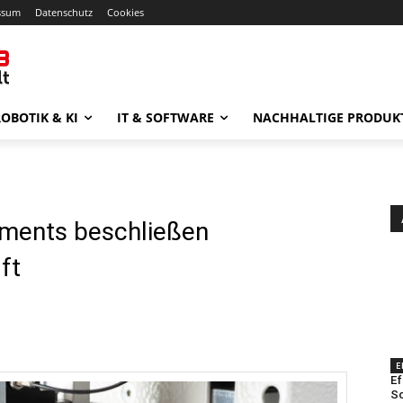
ssum
Datenschutz
Cookies
OBOTIK & KI
IT & SOFTWARE
NACHHALTIGE PRODUK
uments beschließen
ft
E
Ef
Sc