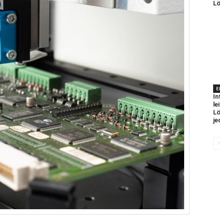
Lö
E
In
le
Lö
je