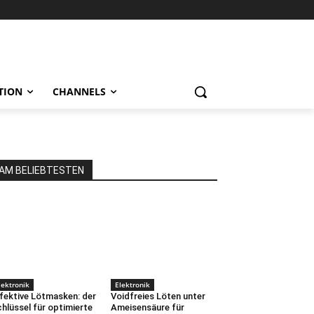
TION
CHANNELS
AM BELIEBTESTEN
lektronik
Elektronik
fektive Lötmasken: der
Voidfreies Löten unter
hlüssel für optimierte
Ameisensäure für