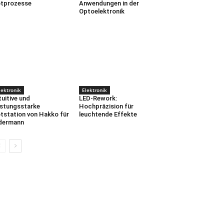
tprozesse
Anwendungen in der
Optoelektronik
lektronik
Elektronik
tuitive und
LED-Rework:
istungsstarke
Hochpräzision für
tstation von Hakko für
leuchtende Effekte
dermann