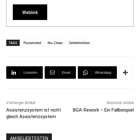
Weblink
TAGS
Flussmittel
No-Clean
Selektivlöten
Linkedin
Email
WhatsApp
Vorheriger Artikel
Nächster Artikel
Assistenzsystem ist nicht
BGA-Rework – Ein Fallbeispiel
gleich Assistenzsystem
AM BELIEBTESTEN