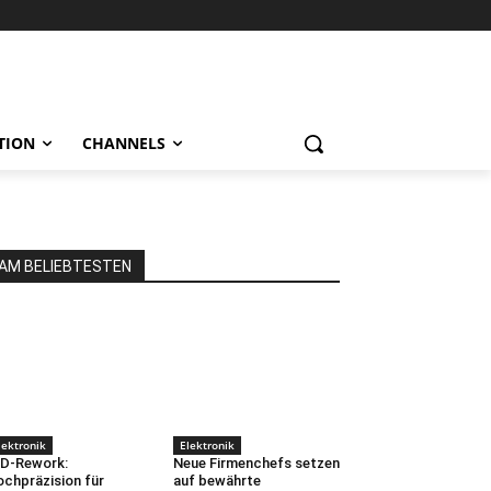
TION
CHANNELS
AM BELIEBTESTEN
lektronik
Elektronik
D-Rework:
Neue Firmenchefs setzen
chpräzision für
auf bewährte