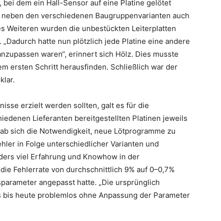
 bei dem ein Hall-Sensor auf eine Platine gelötet
i neben den verschiedenen Baugruppenvarianten auch
es Weiteren wurden die unbestückten Leiterplatten
 „Dadurch hatte nun plötzlich jede Platine eine andere
 anzupassen waren“, erinnert sich Hölz. Dies musste
 ersten Schritt herausfinden. Schließlich war der
klar.
sse erzielt werden sollten, galt es für die
iedenen Lieferanten bereitgestellten Platinen jeweils
gab sich die Notwendigkeit, neue Lötprogramme zu
hler in Folge unterschiedlicher Varianten und
nders viel Erfahrung und Knowhow in der
die Fehlerrate von durchschnittlich 9% auf 0–0,7%
arameter angepasst hatte. „Die ursprünglich
ngs bis heute problemlos ohne Anpassung der Parameter