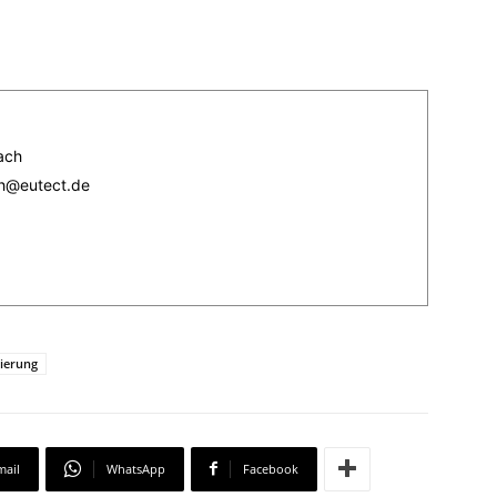
ach
ch@eutect.de
ierung
mail
WhatsApp
Facebook