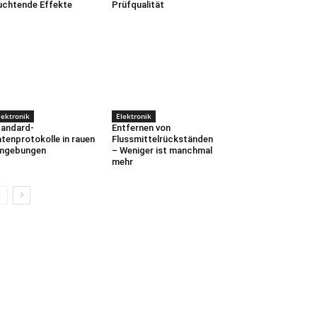
uchtende Effekte
Prüfqualität
lektronik
Elektronik
andard-
Entfernen von
tenprotokolle in rauen
Flussmittelrückständen
mgebungen
– Weniger ist manchmal
mehr