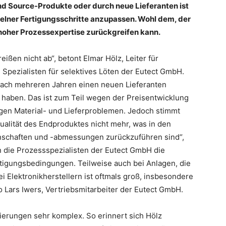
d Source-Produkte oder durch neue Lieferanten ist
zelner Fertigungsschritte anzupassen. Wohl dem, der
 hoher Prozessexpertise zurückgreifen kann.
ßen nicht ab“, betont Elmar Hölz, Leiter für
Spezialisten für selektives Löten der Eutect GmbH.
nach mehreren Jahren einen neuen Lieferanten
t haben. Das ist zum Teil wegen der Preisentwicklung
igen Material- und Lieferproblemen. Jedoch stimmt
alität des Endproduktes nicht mehr, was in den
enschaften und -abmessungen zurückzuführen sind“,
n die Prozessspezialisten der Eutect GmbH die
igungsbedingungen. Teilweise auch bei Anlagen, die
i Elektronikherstellern ist oftmals groß, insbesondere
o Lars Iwers, Vertriebsmitarbeiter der Eutect GmbH.
ierungen sehr komplex. So erinnert sich Hölz