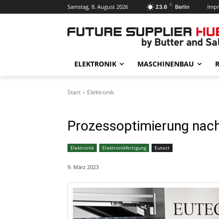
C
Samstag, 8. August 2026
Imp
23.6
Berlin
ELEKTRONIK
MASCHINENBAU
R
Start
Elektronik
Prozessoptimierung nach
Elektronik
Elektronikfertigung
Eutect
9. März 2023